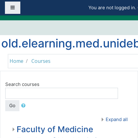
Skip to main content
Side panel
You are not logged in. 
old.elearning.med.unide
Home
Courses
Search courses
Go
Expand all
Faculty of Medicine