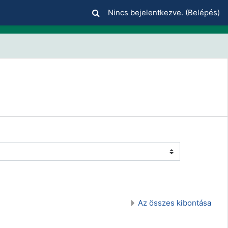
Nincs bejelentkezve. (
Belépés
)
Az összes kibontása