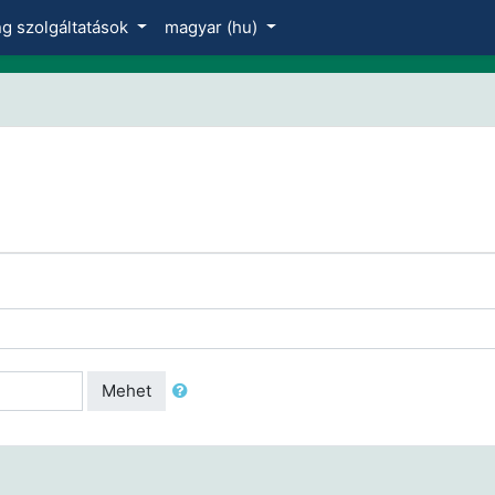
ng szolgáltatások
magyar ‎(hu)‎
Mehet