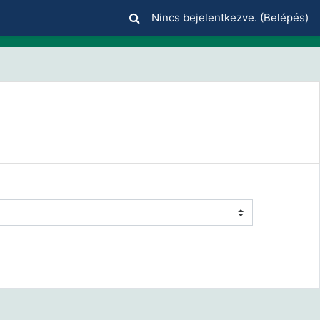
Nincs bejelentkezve. (
Belépés
)