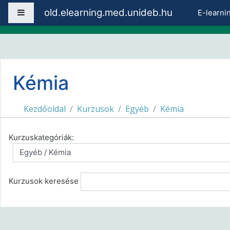
Tovább a fő tartalomhoz
old.elearning.med.unideb.hu
Oldalpanel
E-learni
Kémia
Kezdőoldal
Kurzusok
Egyéb
Kémia
Kurzuskategóriák:
Kurzusok keresése