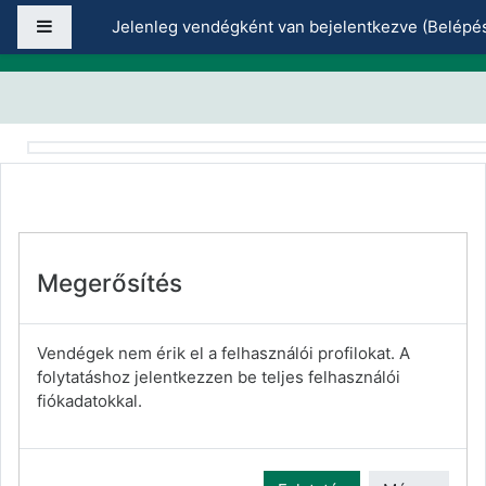
Tovább a fő tartalomhoz
Oldalpanel
Jelenleg vendégként van bejelentkezve (
Belépé
Megerősítés
Vendégek nem érik el a felhasználói profilokat. A
folytatáshoz jelentkezzen be teljes felhasználói
fiókadatokkal.